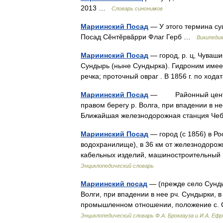
2013 …
Словарь синонимов
Мариинский Посад
— У этого термина су
Посад Сĕнтĕрвăрри Флаг Герб …
Википеди
Мариинский Посад
— город, р. ц, Чувашия
Сундырь (ныне Сундырка). Гидроним имее
речка; проточный овраг . В 1856 г. по хо
Мариинский Посад
— Районный центр в Ч
правом берегу р. Волга, при впадении в 
Ближайшая железнодорожная станция Че
Мариинский Посад
— город (с 1856) в Ро
водохранилище), в 36 км от железнодорожн
кабельных изделий, машиностроительный
Энциклопедический словарь
Мариинский посад
— (прежде село Сундыр
Волги, при впадении в нее рч. Сундырки, в 
промышленном отношении, положение с. 
Энциклопедический словарь Ф.А. Брокгауза и И.А. Еф