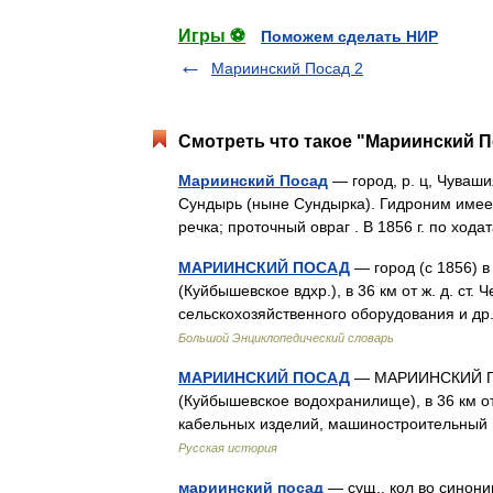
Игры ⚽
Поможем сделать НИР
Мариинский Посад 2
Смотреть что такое "Мариинский По
Мариинский Посад
— город, р. ц, Чувашия
Сундырь (ныне Сундырка). Гидроним имее
речка; проточный овраг . В 1856 г. по хо
МАРИИНСКИЙ ПОСАД
— город (с 1856) в
(Куйбышевское вдхр.), в 36 км от ж. д. ст. 
сельскохозяйственного оборудования и д
Большой Энциклопедический словарь
МАРИИНСКИЙ ПОСАД
— МАРИИНСКИЙ ПОСА
(Куйбышевское водохранилище), в 36 км от 
кабельных изделий, машиностроительный
Русская история
мариинский посад
— сущ., кол во синони