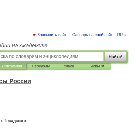
Запомнить сайт
Словарь на свой сайт
RU
едии на Академике
Найти!
Толкования
Переводы
Книги
Игры ⚽
сы России
о
-
Посадского