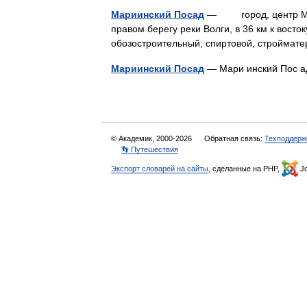
Мариинский Посад
— город, центр Мари
правом берегу реки Волги, в 36 км к вост
обозостроительный, спиртовой, стройма
Мариинский Посад
— Мари инский Пос 
© Академик, 2000-2026
Обратная связь:
Техподдерж
👣 Путешествия
Экспорт словарей на сайты
, сделанные на PHP,
Jo