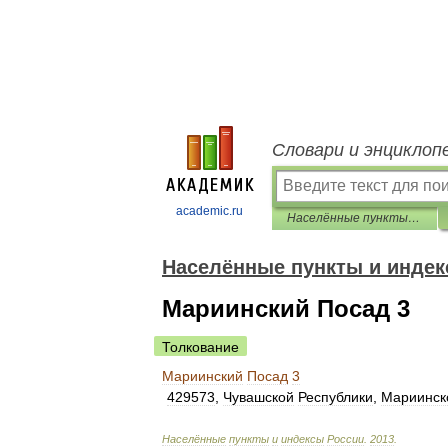
Словари и энциклоп
academic.ru
Населённые пункты и индексы России
Населённые пункты и индек
Мариинский Посад 3
Толкование
Мариинский
Посад
3
429573
,
Чувашской
Республики
,
Мариинск
Населённые
пункты
и
индексы
России
.
2013
.