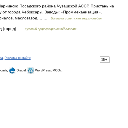
инско Посадского района Чувашской АССР. Пристань на
оку от города Чебоксары. Заводы: «Проммеханизация»,
териалов, маслозавод,… …
Большая советская энциклопедия
ад (город) …
Русский орфографический словарь
ка
,
Реклама на сайте
18+
omla,
Drupal,
WordPress, MODx.