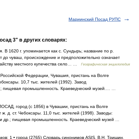
Мариинский Посад РУПС
сад 3" в других словарях:
. В 1620 г. упоминается как с. Сундырь; название по р.
т до чуваш, происхождение и предположительно означает
датайству местного купечества село… …
Географическая энциклопедия
 Российской Федерации, Чувашия, пристань на Волге
Чебоксары. 10,7 тыс. жителей (1992). Завод
р.; пищевая промышленность. Краеведческий музей.… …
Д, город (с 1856) в Чувашии, пристань на Волге
ж. д. ст. Чебоксары. 11,0 тыс. жителей (1998). Заводы:
 и др.; пищевая промышленность. Краеведческий музей …
мов: 1 • город (2765) Словарь синонимов ASIS. В.Н. Тришин.