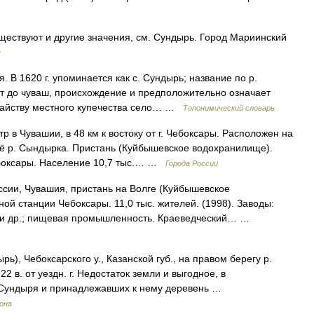
ществуют и другие значения, см. Сундырь. Город Мариинский
я
. В 1620 г. упоминается как с. Сундырь; название по р.
т до чуваш, происхождение и предположительно означает
датайству местного купечества село… …
Топонимический словарь
увашии, в 48 км к востоку от г. Чебоксары. Расположен на
неё р. Сындырка. Пристань (Куйбышевское водохранилище).
боксары. Население 10,7 тыс.… …
Города России
ссии, Чувашия, пристань на Волге (Куйбышевское
ой станции Чебоксары. 11,0 тыс. жителей. (1998). Заводы:
 и др.; пищевая промышленность. Краеведческий… …
ь), Чебоксарского у., Казанской губ., на правом берегу р.
22 в. от уездн. г. Недостаток земли и выгодное, в
Сундыря и принадлежавших к нему деревень …
рона